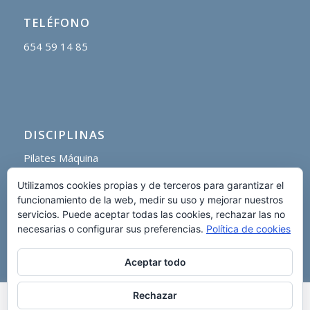
TELÉFONO
654 59 14 85
DISCIPLINAS
Pilates Máquina
Pilates Suelo
Utilizamos cookies propias y de terceros para garantizar el
Pilates Barra
funcionamiento de la web, medir su uso y mejorar nuestros
Pilates Aéreo
servicios. Puede aceptar todas las cookies, rechazar las no
necesarias o configurar sus preferencias.
Política de cookies
Aceptar todo
Rechazar
This website uses cookies to improve your experience. We'll