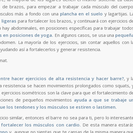
 de brazos, para empezar a trabajar cada músculo del cuerpo
músculos más a fondo con una
plancha en el suelo
y lagartijas. L
 ligeras
para fortalecer los brazos, y continuará con ejercicios d
hay abdominales, en posiciones específicas para trabajar todo
 en posiciones de yoga.
En algunos casos, se usa una
pequeñ
domen. La mayoría de los ejercicios, sin contar aquellos con l
yudando así a fortalecerlos y generar resistencia.
ntre hacer ejercicios de alta resistencia y hacer barre?
, y l
alta resistencia se hacen movimientos prolongados como squats, 
ejercicios isométricos son la clave para que el fortalecimiento d
ticiones de pequeños movimientos
ayuda a que se trabaje u
ue los tendones y los músculos se estiren o lastimen.
icio similar, entonces el barre no sea para ti, pero lo interesant
fortalecer los músculos con cardio.
De esta manera estará
empo
y, aunque no sientas que te cansas de la misma manera qu