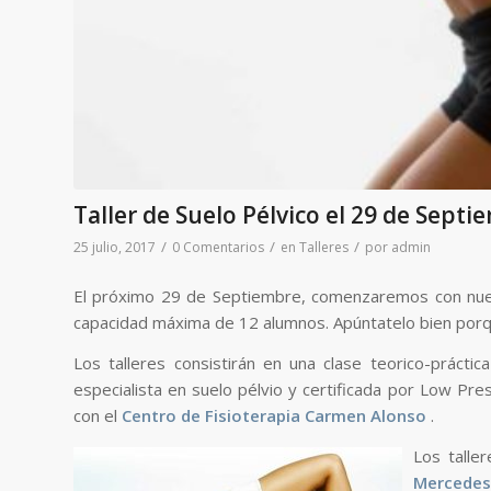
Taller de Suelo Pélvico el 29 de Septi
/
/
/
25 julio, 2017
0 Comentarios
en
Talleres
por
admin
El próximo 29 de Septiembre, comenzaremos con nuestro
capacidad máxima de 12 alumnos. Apúntatelo bien porq
Los talleres consistirán en una clase teorico-prácti
especialista en suelo pélvio y certificada por Low Pr
con el
Centro de Fisioterapia Carmen Alonso
.
Los talle
Mercedes