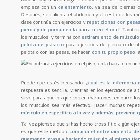
empieza con un
calentamiento,
ya sea de piernas o
Después, se calienta el abdomen y el resto de los 
clase continúa con ejercicios y
repeticiones con pesas
pierna y de pompa en la barra o en el mat.
También 
los músculos, y termina con
estiramiento de músculos
pelota de plástico
para ejercicios de pierna o de ab
pelota o con las pesas, se hacen
con tu propio peso,
a
Puede que estés pensando:
¿cuál es la diferencia e
respuesta es sencilla. Mientras en los ejercicios de 
sirve para aquellos que corren maratones, en barre los 
los músculos sea más efectivo. Hacer muchas repe
músculo en específico a la vez y además, previene q
Tal vez pienses que si has hecho cross fit o algún ejerc
es que éste método
combina el entrenamiento de 
quemando grasa y haciendo músculo al mismo ti