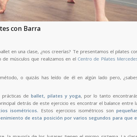
ates con Barra
allet en una clase, ¿nos creerías? Te presentamos el pilates co
ento de músculos que realizamos en el
Centro de Pilates Mercede
método, o quizás has leído de él en algún lado pero, ¿sabe
s prácticas de
ballet, pilates y yoga
, por lo tanto encontrará
principal detrás de este ejercicio es encontrar el balance entre l
cios isométricos.
Estos ejercicios isométricos son
pequeña
tenimiento de esta posición por varios segundos para que e
, la mayoría de los lugares tienen el mismo sistema. La clas