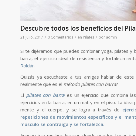
Descubre todos los beneficios del Pil
/
/
/
21 julio, 2017
0 Comentarios
en
Pilates
por
admin
Si te dijéramos que puedes combinar yoga, pilates y b
barra, el ejercicio ideal de resistencia y fortalecimi
Roldán
.
Quizás ya escuchaste a tus amigas hablar de este 
realmente qué es el
método pilates con barra
?
El
pilates con barra
es un ejercicio que combina la
ejercicios en la barra, en un mat y en el piso. La idea 
mente y el cuerpo, y se logra a través de
ejerci
repeticiones de movimientos específicos y el man
músculo se contraiga y se fortalezca.
Aunque hay muchos lugares donde puedes hacer barre