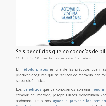
Seis beneficios que no conocías de pil
/
/
/
14 julio, 2017
0 Comentarios
en
Pilates
por
admin
El
método pilates
es una de las prácticas que m
practican aseguran que se sienten de maravilla, han f
su condición física.
Los
beneficios
que ya conocíamos son una
mejora 
creador del método, Joseph Pilates denominaba «c
abdominal. Esto nos
ayuda a prevenir los temid