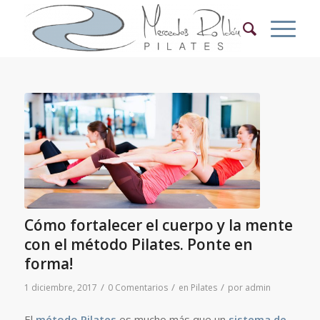
Cómo fortalecer el cuerpo y la mente
con el método Pilates. Ponte en
forma!
/
/
/
1 diciembre, 2017
0 Comentarios
en
Pilates
por
admin
El
método Pilates
es mucho más que un
sistema de